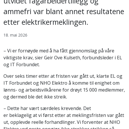
utvidet fagarbeidertillegg og
ammefri var blant annet resultatene
etter elektrikermeklingen.
18. mai 2026
– Vi er fornøyde med å ha fått gjennomslag på våre
viktigste krav, sier Geir Ove Kulseth, forbundsleder i EL
og IT Forbundet.
Over seks timer etter at fristen var gått ut, klarte EL og
IT Forbundet og NHO Elektro å komme til enighet om
lønns- og arbeidsvilkårene for drøyt 15 000 medlemmer,
og dermed ble det ikke streik.
– Dette har vært særdeles krevende. Det
er beklagelig at vi først etter at meklingsfristen var gått
ut, opplevde reelle forhandlinger. Vi forventer at NHO
Elektro ved neste oppgjør ikke strekker strikken så